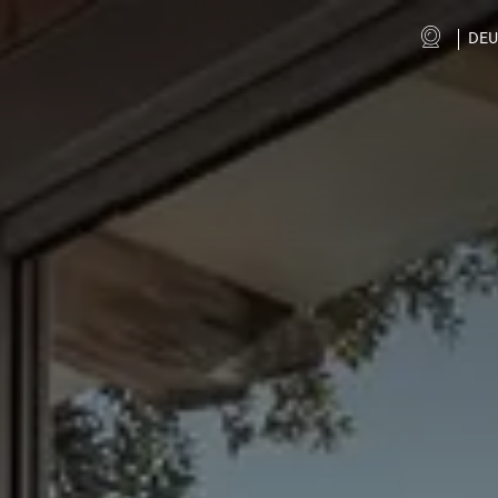
DE
en
it
fr
de