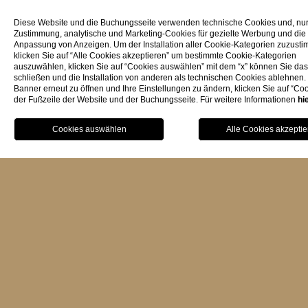
Diese Website und die Buchungsseite verwenden technische Cookies und, nur 
Wäscherei (im Hotel)
Zustimmung, analytische und Marketing-Cookies für gezielte Werbung und die
Anpassung von Anzeigen. Um der Installation aller Cookie-Kategorien zuzust
Wäscheservice (gegen Gebühr)
klicken Sie auf “Alle Cookies akzeptieren” um bestimmte Cookie-Kategorien
auszuwählen, klicken Sie auf “Cookies auswählen” mit dem “x” können Sie da
Bügelservice (gegen Gebühr)
schließen und die Installation von anderen als technischen Cookies ablehnen
Banner erneut zu öffnen und Ihre Einstellungen zu ändern, klicken Sie auf “Coo
der Fußzeile der Website und der Buchungsseite. Für weitere Informationen
hi
Wi-Fi
BU
K
ostenloser Internetzugang in allen
Zimmern, öffentlichen Bereichen,
Restaurant, Bar, Schwimmbad