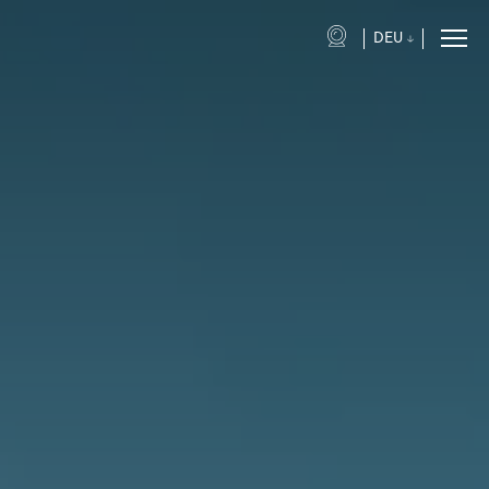
DEU
eng
ita
fra
deu