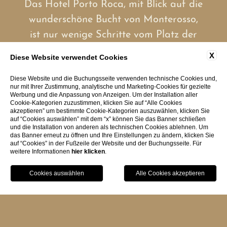
Das Hotel Porto Roca, mit Blick auf die
wunderschöne Bucht von Monterosso,
ist nur wenige Schritte vom Platz der
historischen Altstadt entfernt.
X
Diese Website verwendet Cookies
Der Bahnhof und die Parkplätze sind in
Diese Website und die Buchungsseite verwenden technische Cookies und,
nur mit Ihrer Zustimmung, analytische und Marketing-Cookies für gezielte
wenigen Gehminuten erreichbar.
Werbung und die Anpassung von Anzeigen. Um der Installation aller
Cookie-Kategorien zuzustimmen, klicken Sie auf “Alle Cookies
Durch den privaten Ausgang von
akzeptieren” um bestimmte Cookie-Kategorien auszuwählen, klicken Sie
auf “Cookies auswählen” mit dem “x” können Sie das Banner schließen
unserem Garten gelangen die Gäste
und die Installation von anderen als technischen Cookies ablehnen. Um
das Banner erneut zu öffnen und Ihre Einstellungen zu ändern, klicken Sie
direkt auf den "Sentiero Azzurro, der
auf “Cookies” in der Fußzeile der Website und der Buchungsseite. Für
weitere Informationen
hier klicken
.
Monterosso mit den anderen Dörfern
verbindet und den gesamten
BUCHEN
Nationalpark der Cinque Terre
durchquert.