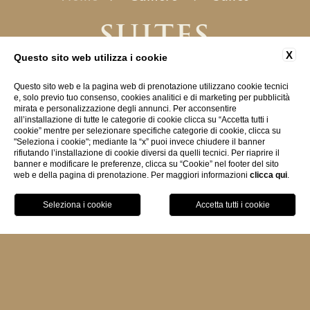
SUITES
X
Questo sito web utilizza i cookie
Un esclusivo risveglio sul
Questo sito web e la pagina web di prenotazione utilizzano cookie tecnici
mare..
e, solo previo tuo consenso, cookies analitici e di marketing per pubblicità
mirata e personalizzazione degli annunci. Per acconsentire
all’installazione di tutte le categorie di cookie clicca su “Accetta tutti i
cookie” mentre per selezionare specifiche categorie di cookie, clicca su
"Seleziona i cookie"; mediante la “x” puoi invece chiudere il banner
Le
spaziose Suite
dell’Hotel Porto Roca
rifiutando l’installazione di cookie diversi da quelli tecnici. Per riaprire il
banner e modificare le preferenze, clicca su “Cookie” nel footer del sito
(44
m²
), recentemente rinnovate, sono
web e della pagina di prenotazione. Per maggiori informazioni
clicca qui
.
composte da ingresso con cabina
PRENOTA
armadio, zona giorno con divano e
poltrone, ampia camera matrimoniale,
doppio accesso al grande balcone
arredato con lettini prendisole, sedie
sdraio, ombrellone e vista spettacolare