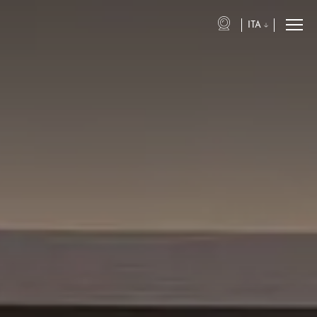
ITA
eng
ita
fra
deu