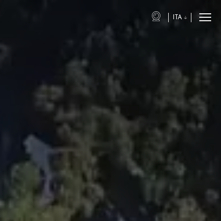
ITA
eng
ita
fra
deu