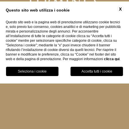
TERMINI &
X
CONDIZIONI
Questo sito web utilizza i cookie
Questo sito web e la pagina web di prenotazione utilizzano cookie tecnici
e, solo previo tuo consenso, cookies analitici e di marketing per pubblicità
mirata e personalizzazione degli annunci. Per acconsentire
all’installazione di tutte le categorie di cookie clicca su “Accetta tutti i
cookie” mentre per selezionare specifiche categorie di cookie, clicca su
PRENOTAZIONI
"Seleziona i cookie"; mediante la “x” puoi invece chiudere il banner
rifiutando l’installazione di cookie diversi da quelli tecnici. Per riaprire il
banner e modificare le preferenze, clicca su “Cookie” nel footer del sito
web e della pagina di prenotazione. Per maggiori informazioni
clicca qui
.
- Nessun addebito al momento della
prenotazione: il pagamento verrà
PRENOTA
effettuato al check- out.
- L'Hotel si riserva la facoltà di
effettuare, nelle 72h precedenti l'arrivo,
una pre-autorizzazione sul numero di
carta di credito comunicato di un
importo pari al costo di un