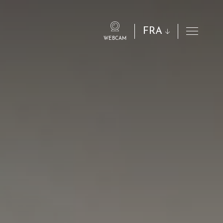
FRA
WEBCAM
eng
ita
fra
deu